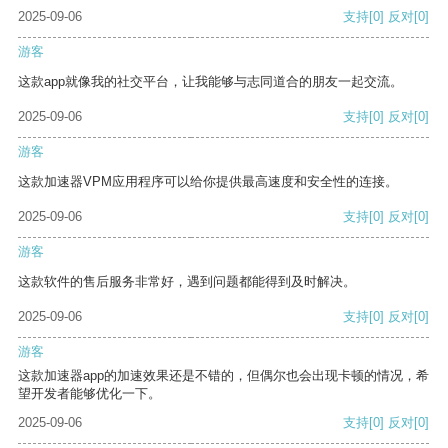
2025-09-06
支持
[0]
反对
[0]
游客
这款app就像我的社交平台，让我能够与志同道合的朋友一起交流。
2025-09-06
支持
[0]
反对
[0]
游客
这款加速器VPM应用程序可以给你提供最高速度和安全性的连接。
2025-09-06
支持
[0]
反对
[0]
游客
这款软件的售后服务非常好，遇到问题都能得到及时解决。
2025-09-06
支持
[0]
反对
[0]
游客
这款加速器app的加速效果还是不错的，但偶尔也会出现卡顿的情况，希
望开发者能够优化一下。
2025-09-06
支持
[0]
反对
[0]