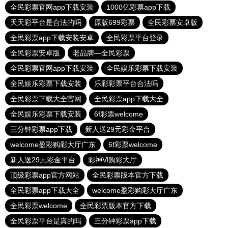
全民彩票官网app下载安装
1000亿彩票app下载
天天彩平台是合法的吗
原版699彩票
全民彩票安卓版
全民彩票app下载安装安卓
全民彩票平台登录
全民彩票安卓版
老品牌—全民彩票
全民彩票官网app下载安装
全民娱乐彩票下载安装
全民娱乐彩票下载安装
乐彩彩票平台合法吗
全民彩票下载大全官网
全民彩票app下载大全
全民娱乐彩票下载安装
6f彩票welcome
三分钟彩票app下载
新人送29元彩金平台
welcome盈彩购彩大厅广东
6f彩票welcome
新人送29元彩金平台
彩神Vl购彩大厅
顶级彩票app官方网站
全民彩票版本官方下载
全民彩票app下载大全
welcome盈彩购彩大厅广东
全民彩票welcome
全民彩票版本官方下载
全民彩票平台是真的吗
三分钟彩票app下载