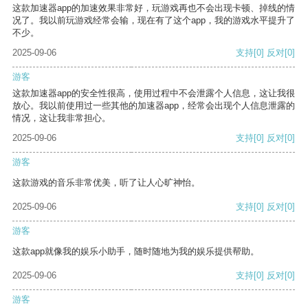
这款加速器app的加速效果非常好，玩游戏再也不会出现卡顿、掉线的情
况了。我以前玩游戏经常会输，现在有了这个app，我的游戏水平提升了
不少。
2025-09-06
支持
[0]
反对
[0]
游客
这款加速器app的安全性很高，使用过程中不会泄露个人信息，这让我很
放心。我以前使用过一些其他的加速器app，经常会出现个人信息泄露的
情况，这让我非常担心。
2025-09-06
支持
[0]
反对
[0]
游客
这款游戏的音乐非常优美，听了让人心旷神怡。
2025-09-06
支持
[0]
反对
[0]
游客
这款app就像我的娱乐小助手，随时随地为我的娱乐提供帮助。
2025-09-06
支持
[0]
反对
[0]
游客