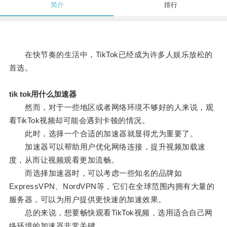
简介
排行
在快节奏的生活中，TikTok已经成为许多人娱乐放松的
首选。
tik tok用什么加速器
然而，对于一些地区或者网络环境不够好的人来说，观
看TikTok视频却可能会遇到卡顿的情况。
此时，选择一个合适的加速器就显得尤为重要了。
加速器可以帮助用户优化网络连接，提升视频加载速
度，从而让视频观看更加流畅。
而选择加速器时，可以考虑一些知名的品牌如
ExpressVPN、NordVPN等，它们在全球范围内拥有大量的
服务器，可以为用户提供更快速的加速效果。
总的来说，想要畅快观看TikTok视频，选用适合自己网
络环境的加速器非常关键。