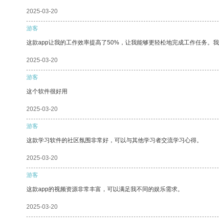
2025-03-20
游客
这款app让我的工作效率提高了50%，让我能够更轻松地完成工作任务。
2025-03-20
游客
这个软件很好用
2025-03-20
游客
这款学习软件的社区氛围非常好，可以与其他学习者交流学习心得。
2025-03-20
游客
这款app的视频资源非常丰富，可以满足我不同的娱乐需求。
2025-03-20