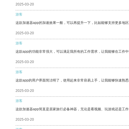
2025-03-20
游客
这款加速器app的加速效果一般，可以再提升一下，比如能够支持更多地
2025-03-20
游客
这款app的功能非常强大，可以满足我所有的工作需求，让我能够在工作
2025-03-20
游客
这款app的用户界面简洁明了，使用起来非常容易上手，让我能够快速熟悉
2025-03-20
游客
这款加速器app简直是居家旅行必备神器，无论是看视频、玩游戏还是工
2025-03-20