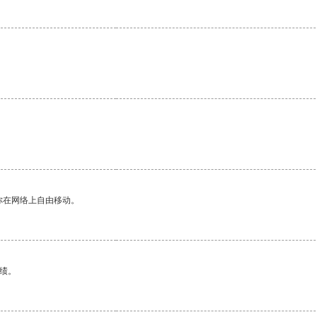
。
你在网络上自由移动。
绩。