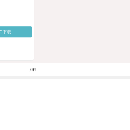
PC下载
排行