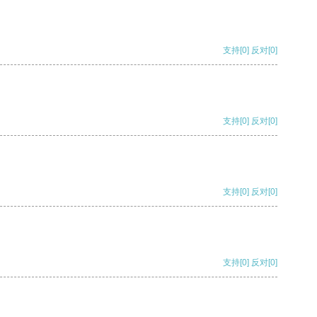
支持
[0]
反对
[0]
支持
[0]
反对
[0]
支持
[0]
反对
[0]
支持
[0]
反对
[0]