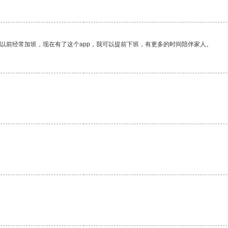
我以前经常加班，现在有了这个app，我可以提前下班，有更多的时间陪伴家人。