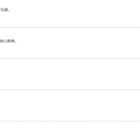
有玩腻。
够放心购物。