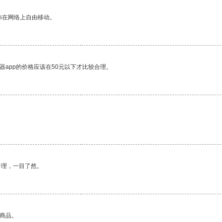
你在网络上自由移动。
器app的价格应该在50元以下才比较合理。
合理，一目了然。
的商品。