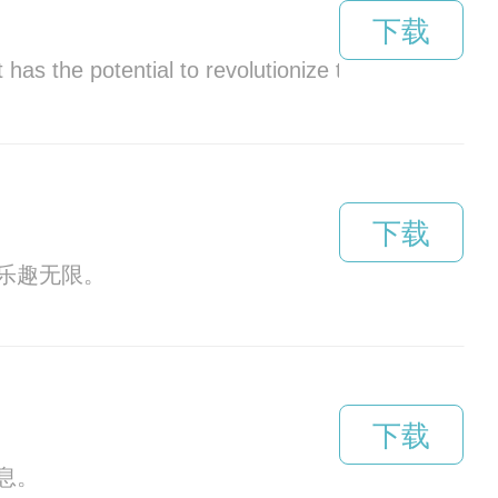
下载
as the potential to revolutionize the energy industr
下载
乐趣无限。
下载
息。