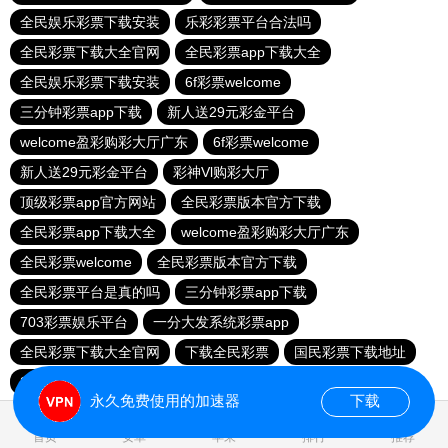
全民娱乐彩票下载安装
乐彩彩票平台合法吗
全民彩票下载大全官网
全民彩票app下载大全
全民娱乐彩票下载安装
6f彩票welcome
三分钟彩票app下载
新人送29元彩金平台
welcome盈彩购彩大厅广东
6f彩票welcome
新人送29元彩金平台
彩神Vl购彩大厅
顶级彩票app官方网站
全民彩票版本官方下载
全民彩票app下载大全
welcome盈彩购彩大厅广东
全民彩票welcome
全民彩票版本官方下载
全民彩票平台是真的吗
三分钟彩票app下载
703彩票娱乐平台
一分大发系统彩票app
全民彩票下载大全官网
下载全民彩票
国民彩票下载地址
353彩票app官方免费下载
永久免费使用的加速器
下载
0.019426s
首页
安卓
苹果
排行
推荐