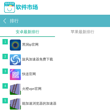
排行
安卓最新排行
苹果最新排行
1
黑洞ip官网
2
旋风加速器免费下载
3
快连官网
4
火橙vpn官网
5
能加速浏览器的加速器