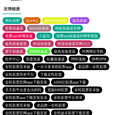
友情链接
网站地图
QuickQ
旋风加速度器
旋风加速
坚果加速器
tiktok加速器
狗急加速器官网
免费vqn外网加速
小蓝鸟
免费vps加速器外网苹果版
旋风加速度器
快连加速器
快连加速器官网入口
原子加速器
快鸭加速器
旋风加速度器
外网网址导航
软件中心
雷霆加速
狂飙加速器
哔咔漫画
快鸭VPN
全民彩票安卓版
一分大发系统彩票app
老品牌—全民彩票
全民彩票所有平台
下载全民彩票
全民彩票官网app下载安装
1000亿彩票app下载
天天彩平台是合法的吗
原版699彩票
全民彩票安卓版
全民彩票app下载安装安卓
全民彩票平台登录
全民彩票安卓版
老品牌—全民彩票
全民彩票官网app下载安装
全民娱乐彩票下载安装