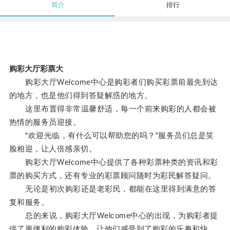
简介
排行
购彩大厅彩票大
购彩大厅Welcome中心是购彩者们购买彩票前最先到达
的地方，也是他们得到答疑解惑的地方。
这里布置得非常温馨舒适，每一个前来购彩的人都会被
热情的服务员迎接。
“欢迎光临，有什么可以帮助您的吗？”服务员们总是笑
脸相迎，让人倍感亲切。
购彩大厅Welcome中心提供了各种彩票种类的资讯和彩
票的购买方式，还有专业的彩票顾问随时为彩民解答疑问。
无论是初次购彩还是老彩民，都能在这里得到满意的答
复和服务。
总的来说，购彩大厅Welcome中心的出现，为购彩者提
供了更便利的购彩体验，让他们感受到了购彩的乐趣和快