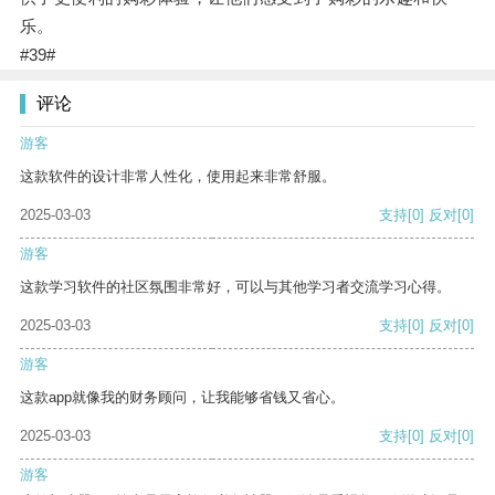
乐。
#39#
评论
游客
这款软件的设计非常人性化，使用起来非常舒服。
2025-03-03
支持
[0]
反对
[0]
游客
这款学习软件的社区氛围非常好，可以与其他学习者交流学习心得。
2025-03-03
支持
[0]
反对
[0]
游客
这款app就像我的财务顾问，让我能够省钱又省心。
2025-03-03
支持
[0]
反对
[0]
游客