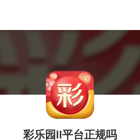
彩乐园ll平台正规吗