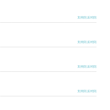
支持
[0]
反对
[0]
支持
[0]
反对
[0]
支持
[0]
反对
[0]
支持
[0]
反对
[0]