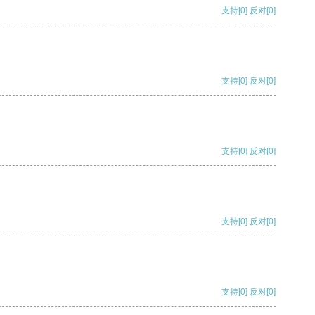
支持
[0]
反对
[0]
支持
[0]
反对
[0]
支持
[0]
反对
[0]
支持
[0]
反对
[0]
支持
[0]
反对
[0]