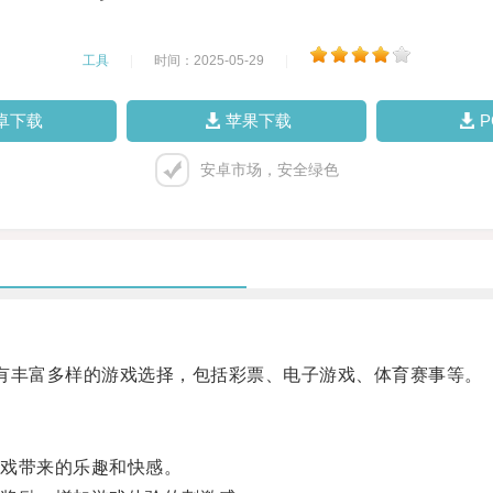
工具
|
时间：2025-05-29
|
卓下载
苹果下载
安卓市场，安全绿色
丰富多样的游戏选择，包括彩票、电子游戏、体育赛事等。
戏带来的乐趣和快感。