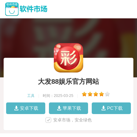
大发88娱乐官方网站
工具
|
时间：2025-03-25
|
安卓下载
苹果下载
PC下载
安卓市场，安全绿色