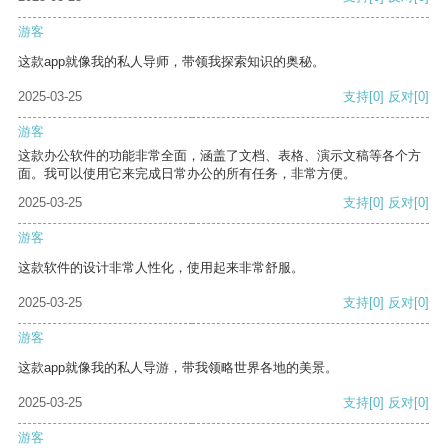
游客
这款app就像我的私人导师，带领我探索知识的奥秘。
2025-03-25
支持
[0]
反对
[0]
游客
这款办公软件的功能非常全面，涵盖了文档、表格、演示文稿等各个方
面。我可以使用它来完成日常办公的所有任务，非常方便。
2025-03-25
支持
[0]
反对
[0]
游客
这款软件的设计非常人性化，使用起来非常舒服。
2025-03-25
支持
[0]
反对
[0]
游客
这款app就像我的私人导游，带我领略世界各地的美景。
2025-03-25
支持
[0]
反对
[0]
游客