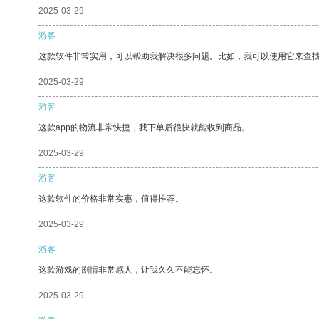
2025-03-29
游客
这款软件非常实用，可以帮助我解决很多问题。比如，我可以使用它来查
2025-03-29
游客
这款app的物流非常快捷，我下单后很快就能收到商品。
2025-03-29
游客
这款软件的价格非常实惠，值得推荐。
2025-03-29
游客
这款游戏的剧情非常感人，让我久久不能忘怀。
2025-03-29