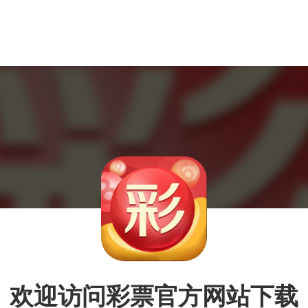
欢迎访问彩票官方网站下载