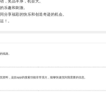
动，奖品丰厚，机会大。
的乐趣和刺激。
同分享福彩的快乐和创造奇迹的机会。
运！。
区的线路。
找资料，这款app的搜索功能非常强大，能够快速找到我需要的信息。