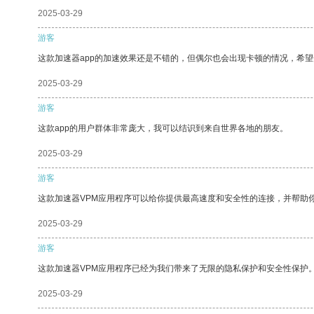
2025-03-29
游客
这款加速器app的加速效果还是不错的，但偶尔也会出现卡顿的情况，希
2025-03-29
游客
这款app的用户群体非常庞大，我可以结识到来自世界各地的朋友。
2025-03-29
游客
这款加速器VPM应用程序可以给你提供最高速度和安全性的连接，并帮助
2025-03-29
游客
这款加速器VPM应用程序已经为我们带来了无限的隐私保护和安全性保护
2025-03-29