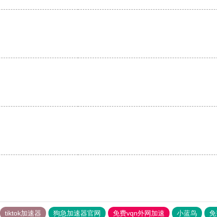
tiktok加速器
狗急加速器官网
免费vqn外网加速
小蓝鸟
免