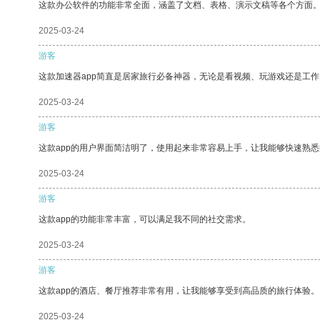
这款办公软件的功能非常全面，涵盖了文档、表格、演示文稿等各个方面
2025-03-24
游客
这款加速器app简直是居家旅行必备神器，无论是看视频、玩游戏还是工
2025-03-24
游客
这款app的用户界面简洁明了，使用起来非常容易上手，让我能够快速熟
2025-03-24
游客
这款app的功能非常丰富，可以满足我不同的社交需求。
2025-03-24
游客
这款app的酒店、餐厅推荐非常有用，让我能够享受到高品质的旅行体验。
2025-03-24