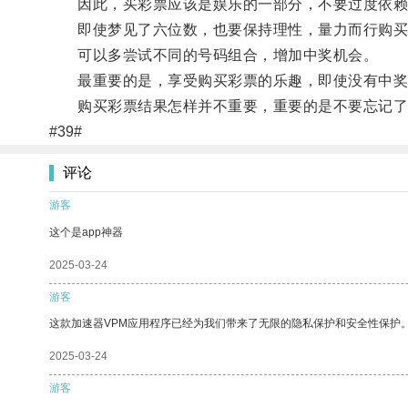
因此，买彩票应该是娱乐的一部分，不要过度依赖
即使梦见了六位数，也要保持理性，量力而行购买
可以多尝试不同的号码组合，增加中奖机会。
最重要的是，享受购买彩票的乐趣，即使没有中奖
购买彩票结果怎样并不重要，重要的是不要忘记了
#39#
评论
游客
这个是app神器
2025-03-24
游客
这款加速器VPM应用程序已经为我们带来了无限的隐私保护和安全性保护
2025-03-24
游客