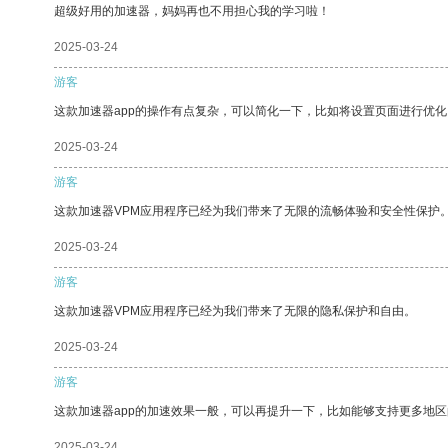
超级好用的加速器，妈妈再也不用担心我的学习啦！
2025-03-24
游客
这款加速器app的操作有点复杂，可以简化一下，比如将设置页面进行优化
2025-03-24
游客
这款加速器VPM应用程序已经为我们带来了无限的流畅体验和安全性保护
2025-03-24
游客
这款加速器VPM应用程序已经为我们带来了无限的隐私保护和自由。
2025-03-24
游客
这款加速器app的加速效果一般，可以再提升一下，比如能够支持更多地
2025-03-24