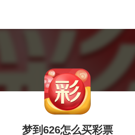
梦到626怎么买彩票