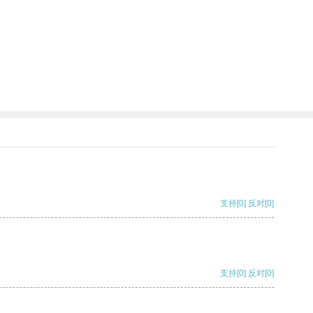
支持
[0]
反对
[0]
支持
[0]
反对
[0]