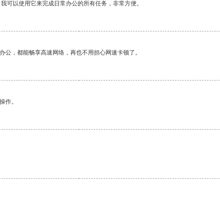
。我可以使用它来完成日常办公的所有任务，非常方便。
作办公，都能畅享高速网络，再也不用担心网速卡顿了。
悉操作。