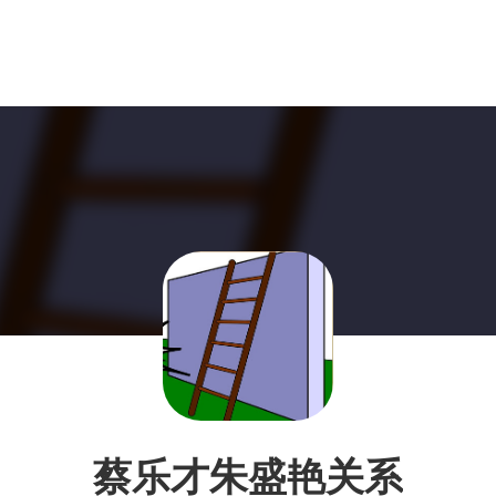
蔡乐才朱盛艳关系