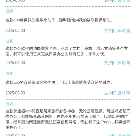
2025-03-03
支持
[0]
反对
[0]
游客
这款app就像我的娱乐小助手，随时随地为我的娱乐提供帮助。
2025-03-03
支持
[0]
反对
[0]
游客
这款办公软件的功能非常全面，涵盖了文档、表格、演示文稿等各个方
面。我可以使用它来完成日常办公的所有任务，非常方便。
2025-03-03
支持
[0]
反对
[0]
游客
这款app的音乐资源非常优质，可以让我尽情享受音乐的魅力。
2025-03-03
支持
[0]
反对
[0]
游客
这款加速器app简直是居家旅行必备神器，无论是看视频、玩游戏还是工
作办公，都能畅享高速网络，再也不用担心网速卡顿了。以前出差的时
候，经常因为网速慢而无法正常使用网络，现在有了这个app，我再也不
用担心了。