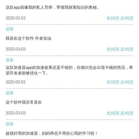
这款app就像我的私人导师，带领我探索知识的奥秘。
2025-03-03
支持
[0]
反对
[0]
游客
我喜欢这个软件 作者加油
2025-03-03
支持
[0]
反对
[0]
游客
这款加速器app的加速效果还是不错的，但偶尔也会出现卡顿的情况，希
望开发者能够优化一下。
2025-03-03
支持
[0]
反对
[0]
游客
这个软件我非常喜欢
2025-03-03
支持
[0]
反对
[0]
游客
超级好用的加速器，妈妈再也不用担心我的学习啦！