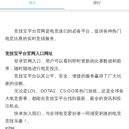
简介
排行
竞技宝平台官网是电竞迷们的必备平台，提供各种热门
电竞比赛的实时竞猜服务。
竞技宝平台官网入口网址
登录官网入口，用户可以看到即时更新的比赛数据和赔
率，随时随地进行电竞投注。
竞技宝平台以其公平、安全、便捷的服务赢得了广大玩
家的信赖。
无论是LOL、DOTA2、CS:GO等热门游戏，还是全球各
大电竞赛事，都能在竞技宝平台找到最新、最全的资讯和投
注机会。
快来加入我们，与全球电竞爱好者一同感受刺激的电竞
竞技乐趣！。
#39#