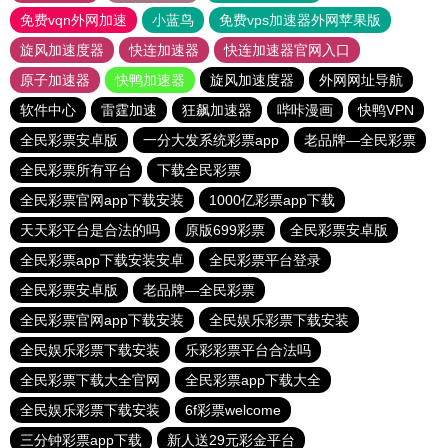
免费vqn外网加速
小蓝鸟
免费vps加速器外网苹果版
旋风加速度器
快连加速器
快连加速器官网入口
原子加速器
快鸭加速器
旋风加速度器
外网网址导航
软件中心
雷霆加速
狂飙加速器
哔咔漫画
快鸭VPN
全民彩票安卓版
一分大发系统彩票app
老品牌—全民彩票
全民彩票所有平台
下载全民彩票
全民彩票官网app下载安装
1000亿彩票app下载
天天彩平台是合法的吗
原版699彩票
全民彩票安卓版
全民彩票app下载安装安卓
全民彩票平台登录
全民彩票安卓版
老品牌—全民彩票
全民彩票官网app下载安装
全民娱乐彩票下载安装
全民娱乐彩票下载安装
乐彩彩票平台合法吗
全民彩票下载大全官网
全民彩票app下载大全
全民娱乐彩票下载安装
6f彩票welcome
三分钟彩票app下载
新人送29元彩金平台