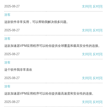
2025-08-27
支持
[0]
反对
[0]
游客
这款软件非常实用，可以帮助我解决很多问题。
2025-08-27
支持
[0]
反对
[0]
游客
这款加速器VPM应用程序可以给你提供全球覆盖和最高安全性的连接。
2025-08-27
支持
[0]
反对
[0]
游客
这个软件我非常喜欢
2025-08-27
支持
[0]
反对
[0]
游客
这款加速器VPM应用程序可以给你提供最高速度和安全性的连接。
2025-08-27
支持
[0]
反对
[0]