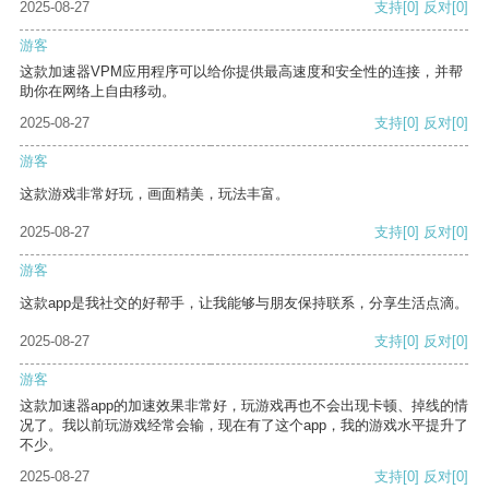
2025-08-27
支持
[0]
反对
[0]
游客
这款加速器VPM应用程序可以给你提供最高速度和安全性的连接，并帮
助你在网络上自由移动。
2025-08-27
支持
[0]
反对
[0]
游客
这款游戏非常好玩，画面精美，玩法丰富。
2025-08-27
支持
[0]
反对
[0]
游客
这款app是我社交的好帮手，让我能够与朋友保持联系，分享生活点滴。
2025-08-27
支持
[0]
反对
[0]
游客
这款加速器app的加速效果非常好，玩游戏再也不会出现卡顿、掉线的情
况了。我以前玩游戏经常会输，现在有了这个app，我的游戏水平提升了
不少。
2025-08-27
支持
[0]
反对
[0]