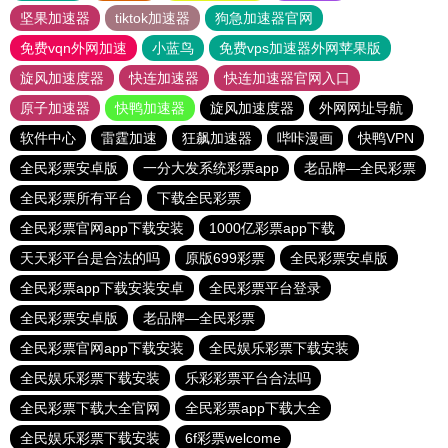
坚果加速器
tiktok加速器
狗急加速器官网
免费vqn外网加速
小蓝鸟
免费vps加速器外网苹果版
旋风加速度器
快连加速器
快连加速器官网入口
原子加速器
快鸭加速器
旋风加速度器
外网网址导航
软件中心
雷霆加速
狂飙加速器
哔咔漫画
快鸭VPN
全民彩票安卓版
一分大发系统彩票app
老品牌—全民彩票
全民彩票所有平台
下载全民彩票
全民彩票官网app下载安装
1000亿彩票app下载
天天彩平台是合法的吗
原版699彩票
全民彩票安卓版
全民彩票app下载安装安卓
全民彩票平台登录
全民彩票安卓版
老品牌—全民彩票
全民彩票官网app下载安装
全民娱乐彩票下载安装
全民娱乐彩票下载安装
乐彩彩票平台合法吗
全民彩票下载大全官网
全民彩票app下载大全
全民娱乐彩票下载安装
6f彩票welcome