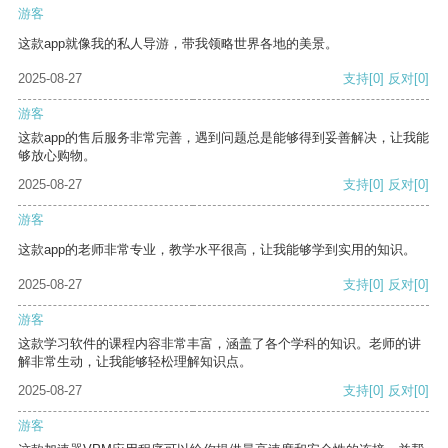
游客
这款app就像我的私人导游，带我领略世界各地的美景。
2025-08-27
支持
[0]
反对
[0]
游客
这款app的售后服务非常完善，遇到问题总是能够得到妥善解决，让我能
够放心购物。
2025-08-27
支持
[0]
反对
[0]
游客
这款app的老师非常专业，教学水平很高，让我能够学到实用的知识。
2025-08-27
支持
[0]
反对
[0]
游客
这款学习软件的课程内容非常丰富，涵盖了各个学科的知识。老师的讲
解非常生动，让我能够轻松理解知识点。
2025-08-27
支持
[0]
反对
[0]
游客