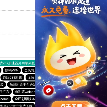
支持
[0]
反对
[0]
支持
[0]
反对
[0]
费vps加速器外网苹果版
旋风加速度器
快连加速器
快鸭VPN
全民彩票安卓版
一分大发系统彩票app
原版699彩票
全民彩票安卓版
全民彩票app下载安装安卓
安装
乐彩彩票平台合法吗
全民彩票下载大全官网
大厅广东
6f彩票welcome
新人送29元彩金平台
come
全民彩票版本官方下载
全民彩票平台是真的吗
3彩票app官方免费下载