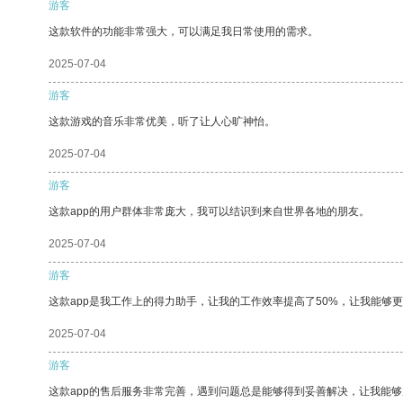
游客
这款软件的功能非常强大，可以满足我日常使用的需求。
2025-07-04
游客
这款游戏的音乐非常优美，听了让人心旷神怡。
2025-07-04
游客
这款app的用户群体非常庞大，我可以结识到来自世界各地的朋友。
2025-07-04
游客
这款app是我工作上的得力助手，让我的工作效率提高了50%，让我能够
2025-07-04
游客
这款app的售后服务非常完善，遇到问题总是能够得到妥善解决，让我能