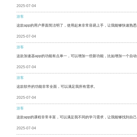
2025-07-04
游客
这款app的用户界面简洁明了，使用起来非常容易上手，让我能够快速熟悉
2025-07-04
游客
这款加速器app的功能有点单一，可以增加一些新功能，比如增加一个自
2025-07-04
游客
这款软件的功能非常全面，可以满足我所有需求。
2025-07-04
游客
这款app的课程非常丰富，可以满足我不同的学习需求，让我能够找到自
2025-07-04