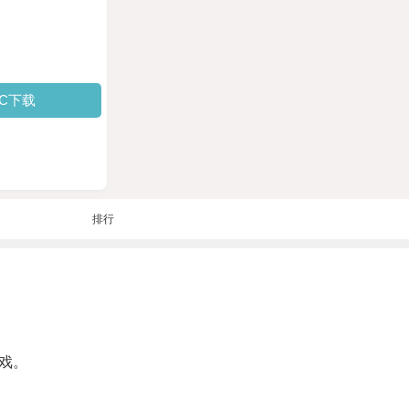
PC下载
排行
戏。