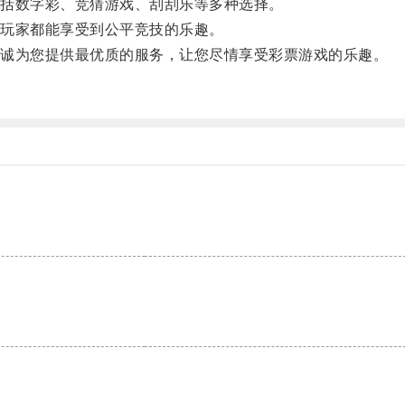
括数字彩、竞猜游戏、刮刮乐等多种选择。
玩家都能享受到公平竞技的乐趣。
诚为您提供最优质的服务，让您尽情享受彩票游戏的乐趣。