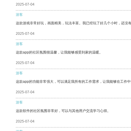
2025-07-04
游客
这款游戏非常好玩，画面精美，玩法丰富。我已经玩了好几个小时，还没
2025-07-04
游客
这款app的社区氛围很温馨，让我能够感受到家的温暖。
2025-07-04
游客
这款app的功能非常强大，可以满足我所有的工作需求，让我能够在工作
2025-07-04
游客
这款软件的社区氛围非常好，可以与其他用户交流学习心得。
2025-07-04