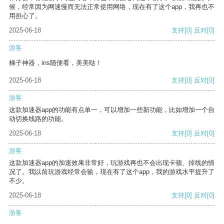
候，经常因为网速慢而无法正常使用网络，现在有了这个app，我再也不
用担心了。
2025-06-18
支持
[0]
反对
[0]
游客
梯子神器，ins随便看，美美哒！
2025-06-18
支持
[0]
反对
[0]
游客
这款加速器app的功能有点单一，可以增加一些新功能，比如增加一个自
动切换线路的功能。
2025-06-18
支持
[0]
反对
[0]
游客
这款加速器app的加速效果非常好，玩游戏再也不会出现卡顿、掉线的情
况了。我以前玩游戏经常会输，现在有了这个app，我的游戏水平提升了
不少。
2025-06-18
支持
[0]
反对
[0]
游客