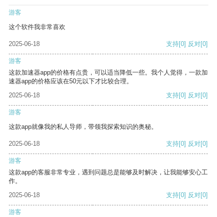
游客
这个软件我非常喜欢
2025-06-18
支持
[0]
反对
[0]
游客
这款加速器app的价格有点贵，可以适当降低一些。我个人觉得，一款加
速器app的价格应该在50元以下才比较合理。
2025-06-18
支持
[0]
反对
[0]
游客
这款app就像我的私人导师，带领我探索知识的奥秘。
2025-06-18
支持
[0]
反对
[0]
游客
这款app的客服非常专业，遇到问题总是能够及时解决，让我能够安心工
作。
2025-06-18
支持
[0]
反对
[0]
游客