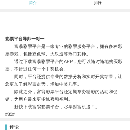
简介
排行
彩票平台导师一对一
富翁彩票平台是一家专业的彩票服务平台，拥有多种彩
票游戏，包括双色球、大乐透等热门彩种。
通过下载富翁彩票平台的APP，您可以随时随地购买彩
票，不错过任何一个中奖机会。
同时，平台还提供专业的数据分析和实时开奖结果，让
您更加了解彩票走势，增加中奖几率。
除此之外，富翁彩票平台还定期举办精彩的活动和促
销，为用户带来更多惊喜和福利。
赶快下载富翁彩票平台，尽享财富机遇！。
#39#
评论