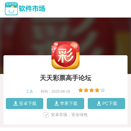
天天彩票高手论坛
工具
|
时间：2025-06-18
|
安卓下载
苹果下载
PC下载
安卓市场，安全绿色