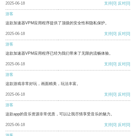
2025-06-18
支持
[0]
反对
[0]
游客
这款加速器VPM应用程序提供了顶级的安全性和隐私保护。
2025-06-18
支持
[0]
反对
[0]
游客
这款加速器VPM应用程序已经为我们带来了无限的流畅体验。
2025-06-18
支持
[0]
反对
[0]
游客
这款游戏非常好玩，画面精美，玩法丰富。
2025-06-18
支持
[0]
反对
[0]
游客
这款app的音乐资源非常优质，可以让我尽情享受音乐的魅力。
2025-06-18
支持
[0]
反对
[0]
游客