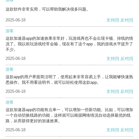
这款软件非常实用，可以帮助我解决很多问题。
2025-06-18
支持
[0]
反对
[0]
游客
这款加速器app的加速效果非常好，玩游戏再也不会出现卡顿、掉线的情
况了。我以前玩游戏经常会输，现在有了这个app，我的游戏水平提升了
不少。
2025-06-18
支持
[0]
反对
[0]
游客
这款app的用户界面简洁明了，使用起来非常容易上手，让我能够快速熟
悉操作。我不用看说明书，就可以轻松使用这款app。
2025-06-18
支持
[0]
反对
[0]
游客
这款加速器app的功能有点单一，可以增加一些新功能。比如，可以增加
一个自动切换线路的功能，这样就可以根据网络情况自动选择最优的线
路，从而获得更好的加速效果。
2025-06-18
支持
[0]
反对
[0]