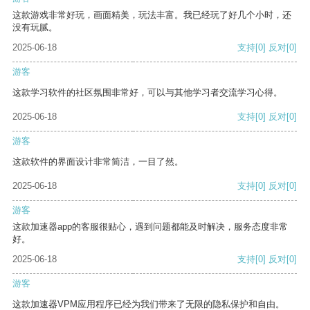
这款游戏非常好玩，画面精美，玩法丰富。我已经玩了好几个小时，还
没有玩腻。
2025-06-18
支持
[0]
反对
[0]
游客
这款学习软件的社区氛围非常好，可以与其他学习者交流学习心得。
2025-06-18
支持
[0]
反对
[0]
游客
这款软件的界面设计非常简洁，一目了然。
2025-06-18
支持
[0]
反对
[0]
游客
这款加速器app的客服很贴心，遇到问题都能及时解决，服务态度非常
好。
2025-06-18
支持
[0]
反对
[0]
游客
这款加速器VPM应用程序已经为我们带来了无限的隐私保护和自由。