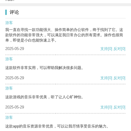
评论
游客
我一直在寻找一款功能强大、操作简单的办公软件，终于找到了它。这
款软件的功能非常强大，可以满足我日常办公的所有需求。操作也很简
单，即使是小白也能快速上手。
2025-05-29
支持
[0]
反对
[0]
游客
这款软件非常实用，可以帮助我解决很多问题。
2025-05-29
支持
[0]
反对
[0]
游客
这款游戏的音乐非常优美，听了让人心旷神怡。
2025-05-29
支持
[0]
反对
[0]
游客
这款app的音乐资源非常优质，可以让我尽情享受音乐的魅力。