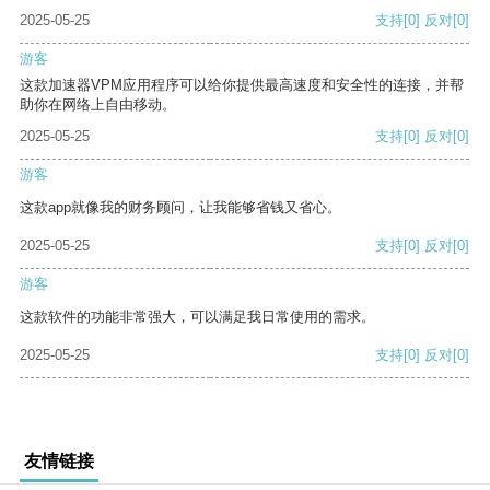
2025-05-25
支持
[0]
反对
[0]
游客
这款加速器VPM应用程序可以给你提供最高速度和安全性的连接，并帮
助你在网络上自由移动。
2025-05-25
支持
[0]
反对
[0]
游客
这款app就像我的财务顾问，让我能够省钱又省心。
2025-05-25
支持
[0]
反对
[0]
游客
这款软件的功能非常强大，可以满足我日常使用的需求。
2025-05-25
支持
[0]
反对
[0]
友情链接