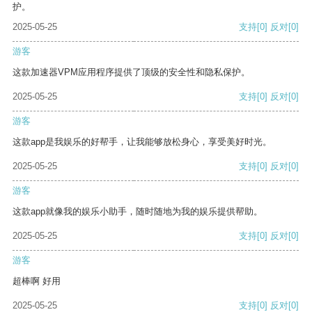
护。
2025-05-25
支持
[0]
反对
[0]
游客
这款加速器VPM应用程序提供了顶级的安全性和隐私保护。
2025-05-25
支持
[0]
反对
[0]
游客
这款app是我娱乐的好帮手，让我能够放松身心，享受美好时光。
2025-05-25
支持
[0]
反对
[0]
游客
这款app就像我的娱乐小助手，随时随地为我的娱乐提供帮助。
2025-05-25
支持
[0]
反对
[0]
游客
超棒啊 好用
2025-05-25
支持
[0]
反对
[0]