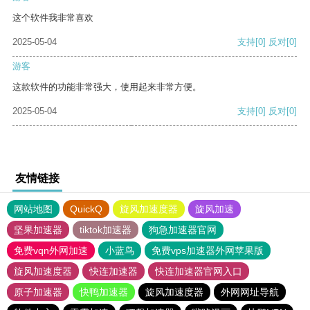
这个软件我非常喜欢
2025-05-04
支持
[0]
反对
[0]
游客
这款软件的功能非常强大，使用起来非常方便。
2025-05-04
支持
[0]
反对
[0]
友情链接
网站地图
QuickQ
旋风加速度器
旋风加速
坚果加速器
tiktok加速器
狗急加速器官网
免费vqn外网加速
小蓝鸟
免费vps加速器外网苹果版
旋风加速度器
快连加速器
快连加速器官网入口
原子加速器
快鸭加速器
旋风加速度器
外网网址导航