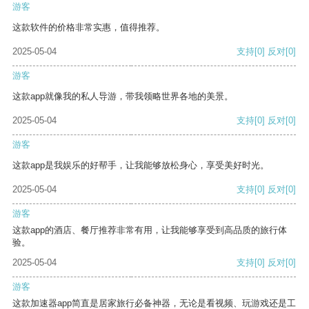
游客
这款软件的价格非常实惠，值得推荐。
2025-05-04
支持
[0]
反对
[0]
游客
这款app就像我的私人导游，带我领略世界各地的美景。
2025-05-04
支持
[0]
反对
[0]
游客
这款app是我娱乐的好帮手，让我能够放松身心，享受美好时光。
2025-05-04
支持
[0]
反对
[0]
游客
这款app的酒店、餐厅推荐非常有用，让我能够享受到高品质的旅行体
验。
2025-05-04
支持
[0]
反对
[0]
游客
这款加速器app简直是居家旅行必备神器，无论是看视频、玩游戏还是工