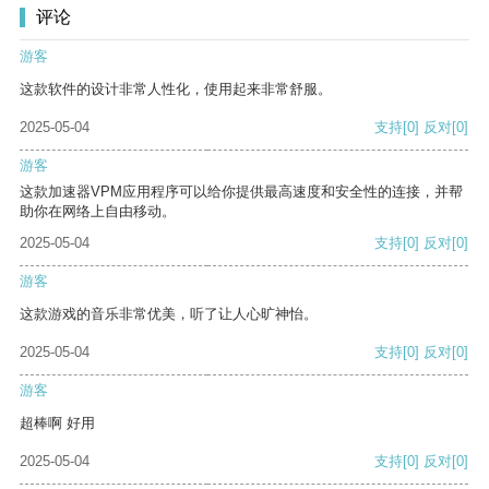
评论
游客
这款软件的设计非常人性化，使用起来非常舒服。
2025-05-04
支持
[0]
反对
[0]
游客
这款加速器VPM应用程序可以给你提供最高速度和安全性的连接，并帮
助你在网络上自由移动。
2025-05-04
支持
[0]
反对
[0]
游客
这款游戏的音乐非常优美，听了让人心旷神怡。
2025-05-04
支持
[0]
反对
[0]
游客
超棒啊 好用
2025-05-04
支持
[0]
反对
[0]