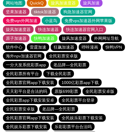
网站地图
QuickQ
旋风加速度器
旋风加速
坚果加速器
tiktok加速器
狗急加速器官网
免费vqn外网加速
小蓝鸟
免费vps加速器外网苹果版
旋风加速度器
快连加速器
快连加速器官网入口
原子加速器
快鸭加速器
旋风加速度器
外网网址导航
软件中心
雷霆加速
狂飙加速器
哔咔漫画
快鸭VPN
海外npv加速器官网
全民彩票安卓版
一分大发系统彩票app
老品牌—全民彩票
全民彩票所有平台
下载全民彩票
全民彩票官网app下载安装
1000亿彩票app下载
天天彩平台是合法的吗
原版699彩票
全民彩票安卓版
全民彩票app下载安装安卓
全民彩票平台登录
全民彩票安卓版
老品牌—全民彩票
全民彩票官网app下载安装
全民娱乐彩票下载安装
全民娱乐彩票下载安装
乐彩彩票平台合法吗