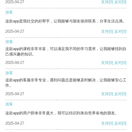
2025-04-27
支持
[0]
反对
[0]
游客
这款app是我社交的好帮手，让我能够与朋友保持联系，分享生活点滴。
2025-04-27
支持
[0]
反对
[0]
游客
这款app的课程非常丰富，可以满足我不同的学习需求，让我能够找到自
己感兴趣的知识。
2025-04-27
支持
[0]
反对
[0]
游客
这款app的客服非常专业，遇到问题总是能够及时解决，让我能够安心工
作。
2025-04-27
支持
[0]
反对
[0]
游客
这款app的用户群体非常庞大，我可以结识到来自世界各地的朋友。
2025-04-27
支持
[0]
反对
[0]