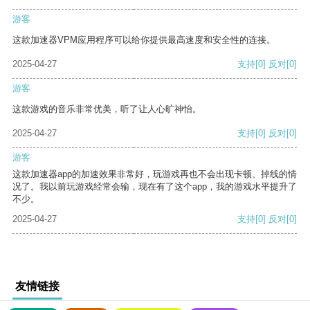
游客
这款加速器VPM应用程序可以给你提供最高速度和安全性的连接。
2025-04-27
支持
[0]
反对
[0]
游客
这款游戏的音乐非常优美，听了让人心旷神怡。
2025-04-27
支持
[0]
反对
[0]
游客
这款加速器app的加速效果非常好，玩游戏再也不会出现卡顿、掉线的情
况了。我以前玩游戏经常会输，现在有了这个app，我的游戏水平提升了
不少。
2025-04-27
支持
[0]
反对
[0]
友情链接