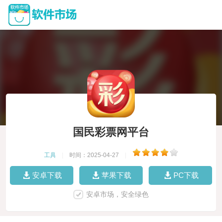
国民彩票网平台
工具
|
时间：2025-04-27
|
安卓下载
苹果下载
PC下载
安卓市场，安全绿色