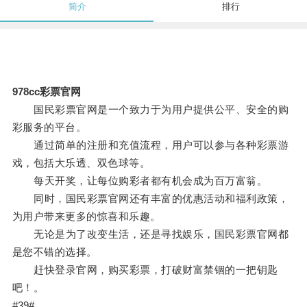
简介
排行
978cc彩票官网
国民彩票官网是一个致力于为用户提供公平、安全的购
彩服务的平台。
通过简单的注册和充值流程，用户可以参与各种彩票游
戏，包括大乐透、双色球等。
每天开奖，让每位购彩者都有机会成为百万富翁。
同时，国民彩票官网还有丰富的优惠活动和福利政策，
为用户带来更多的惊喜和乐趣。
无论是为了改变生活，还是寻找娱乐，国民彩票官网都
是您不错的选择。
赶快登录官网，购买彩票，打破财富禁锢的一把钥匙
吧！。
#39#