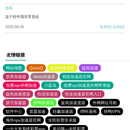
游客
这个软件我非常喜欢
2025-04-26
支持
[0]
反对
[0]
友情链接
网站地图
QuickQ
旋风加速度器
旋风加速
坚果加速器
tiktok加速器
狗急加速器官网
免费vqn外网加速
小蓝鸟
免费vps加速器外网苹果版
旋风加速度器
快连加速器
快连加速器官网入口
原子加速器
快鸭加速器
旋风加速度器
外网网址导航
软件中心
雷霆加速
狂飙加速器
哔咔漫画
快鸭VPN
海外npv加速器官网
全民彩票安卓版
一分大发系统彩票app
老品牌—全民彩票