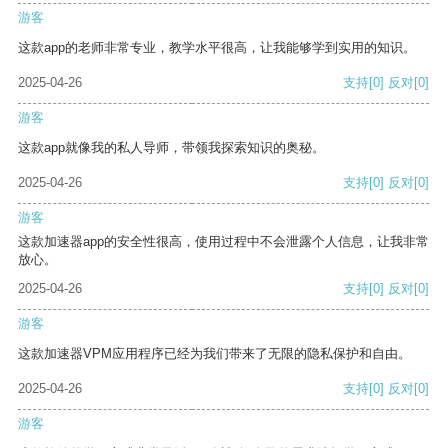
游客
这款app的老师非常专业，教学水平很高，让我能够学到实用的知识。
2025-04-26
支持
[0]
反对
[0]
游客
这款app就像我的私人导师，带领我探索知识的奥秘。
2025-04-26
支持
[0]
反对
[0]
游客
这款加速器app的安全性很高，使用过程中不会泄露个人信息，让我非常
放心。
2025-04-26
支持
[0]
反对
[0]
游客
这款加速器VPM应用程序已经为我们带来了无限的隐私保护和自由。
2025-04-26
支持
[0]
反对
[0]
游客