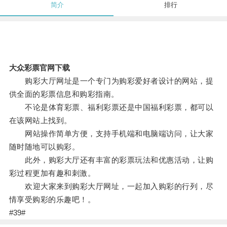
简介
排行
大众彩票官网下载
购彩大厅网址是一个专门为购彩爱好者设计的网站，提
供全面的彩票信息和购彩指南。
不论是体育彩票、福利彩票还是中国福利彩票，都可以
在该网站上找到。
网站操作简单方便，支持手机端和电脑端访问，让大家
随时随地可以购彩。
此外，购彩大厅还有丰富的彩票玩法和优惠活动，让购
彩过程更加有趣和刺激。
欢迎大家来到购彩大厅网址，一起加入购彩的行列，尽
情享受购彩的乐趣吧！。
#39#