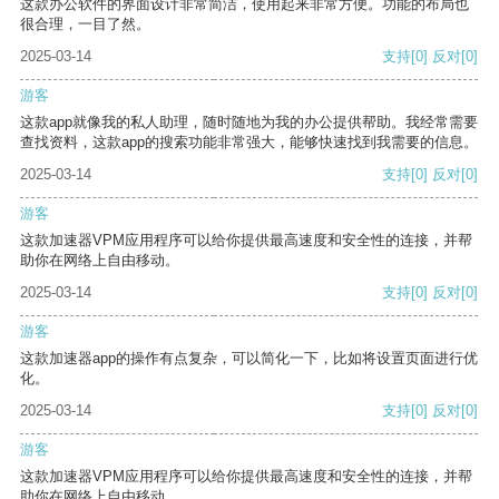
这款办公软件的界面设计非常简洁，使用起来非常方便。功能的布局也
很合理，一目了然。
2025-03-14
支持
[0]
反对
[0]
游客
这款app就像我的私人助理，随时随地为我的办公提供帮助。我经常需要
查找资料，这款app的搜索功能非常强大，能够快速找到我需要的信息。
2025-03-14
支持
[0]
反对
[0]
游客
这款加速器VPM应用程序可以给你提供最高速度和安全性的连接，并帮
助你在网络上自由移动。
2025-03-14
支持
[0]
反对
[0]
游客
这款加速器app的操作有点复杂，可以简化一下，比如将设置页面进行优
化。
2025-03-14
支持
[0]
反对
[0]
游客
这款加速器VPM应用程序可以给你提供最高速度和安全性的连接，并帮
助你在网络上自由移动。