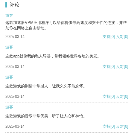
评论
游客
这款加速器VPM应用程序可以给你提供最高速度和安全性的连接，并帮
助你在网络上自由移动。
2025-03-14
支持
[0]
反对
[0]
游客
这款app就像我的私人导游，带我领略世界各地的美景。
2025-03-14
支持
[0]
反对
[0]
游客
这款游戏的剧情非常感人，让我久久不能忘怀。
2025-03-14
支持
[0]
反对
[0]
游客
这款游戏的音乐非常优美，听了让人心旷神怡。
2025-03-14
支持
[0]
反对
[0]