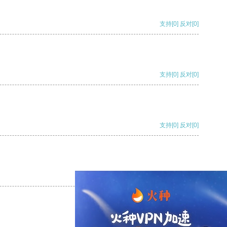
支持
[0]
反对
[0]
支持
[0]
反对
[0]
支持
[0]
反对
[0]
支持
[0]
反对
[0]
支持
[0]
反对
[0]