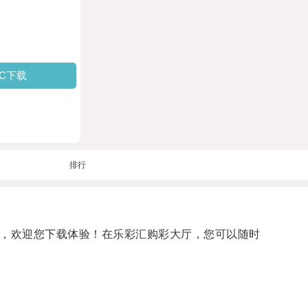
PC下载
排行
择，欢迎您下载体验！在乐彩汇购彩大厅，您可以随时