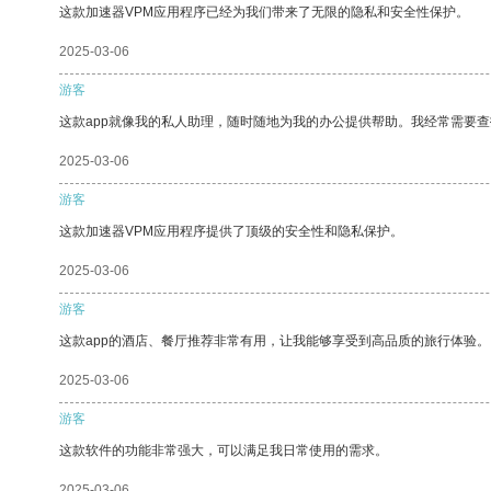
这款加速器VPM应用程序已经为我们带来了无限的隐私和安全性保护。
2025-03-06
游客
这款app就像我的私人助理，随时随地为我的办公提供帮助。我经常需要查
2025-03-06
游客
这款加速器VPM应用程序提供了顶级的安全性和隐私保护。
2025-03-06
游客
这款app的酒店、餐厅推荐非常有用，让我能够享受到高品质的旅行体验。
2025-03-06
游客
这款软件的功能非常强大，可以满足我日常使用的需求。
2025-03-06