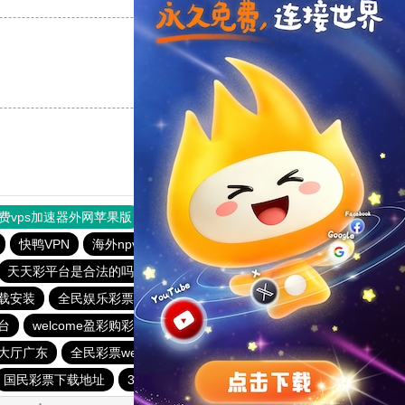
支持
[0]
反对
[0]
费vps加速器外网苹果版
旋风加速度器
快连加速器
快鸭VPN
海外npv加速器官网
全民彩票安卓版
天天彩平台是合法的吗
原版699彩票
全民彩票安卓版
载安装
全民娱乐彩票下载安装
乐彩彩票平台合法吗
台
welcome盈彩购彩大厅广东
6f彩票welcome
彩大厅广东
全民彩票welcome
全民彩票版本官方下载
国民彩票下载地址
353彩票app官方免费下载