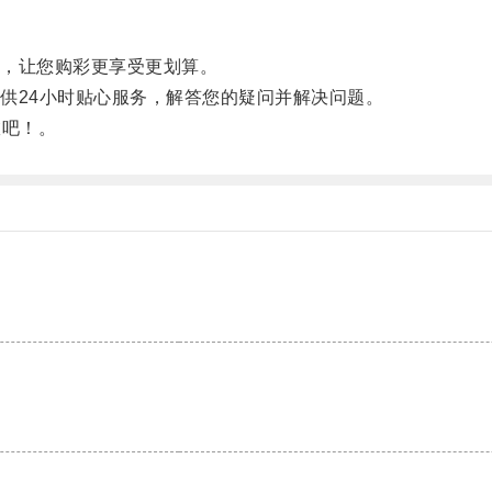
，让您购彩更享受更划算。
24小时贴心服务，解答您的疑问并解决问题。
吧！。
。