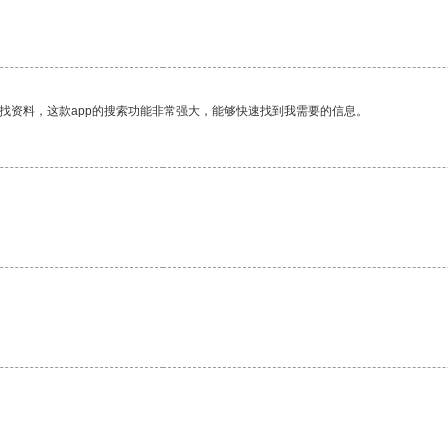
找资料，这款app的搜索功能非常强大，能够快速找到我需要的信息。