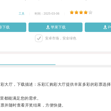
工具
|
时间：2025-03-06
|
卓下载
苹果下载
安卓市场，安全绿色
购彩大厅，下载描述：乐彩汇购彩大厅提供丰富多彩的彩票选
。
里都能满足您的需求。
票并随时查看开奖结果，方便快捷。