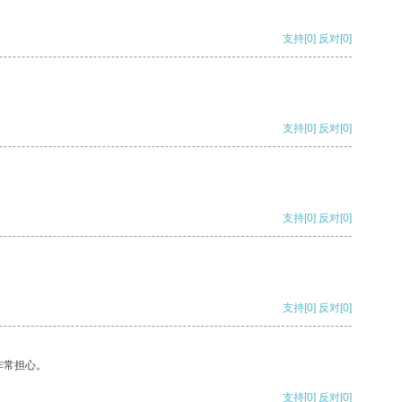
支持
[0]
反对
[0]
支持
[0]
反对
[0]
支持
[0]
反对
[0]
支持
[0]
反对
[0]
非常担心。
支持
[0]
反对
[0]