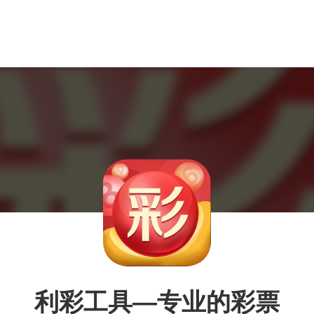
利彩工具—专业的彩票