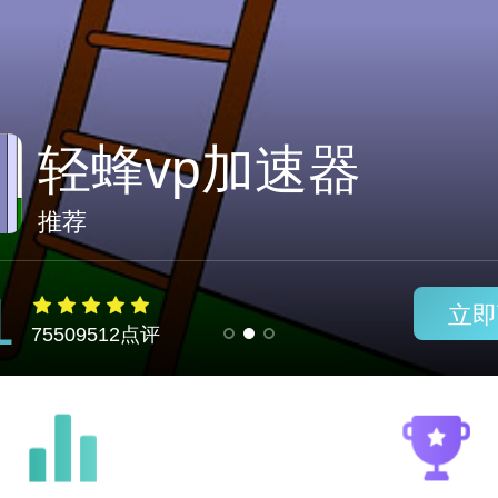
黑洞ip官网
推荐
1
立即
75509512点评