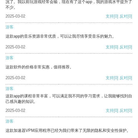
况了。我以前玩游戏经常会输，现在有了这个app，我的游戏水平提升了
不少。
2025-03-02
支持
[0]
反对
[0]
游客
这款app的音乐资源非常优质，可以让我尽情享受音乐的魅力。
2025-03-02
支持
[0]
反对
[0]
游客
这款软件的价格非常实惠，值得推荐。
2025-03-02
支持
[0]
反对
[0]
游客
这款app的课程非常丰富，可以满足我不同的学习需求，让我能够找到自
己感兴趣的知识。
2025-03-02
支持
[0]
反对
[0]
游客
这款加速器VPM应用程序已经为我们带来了无限的隐私和安全性保护。