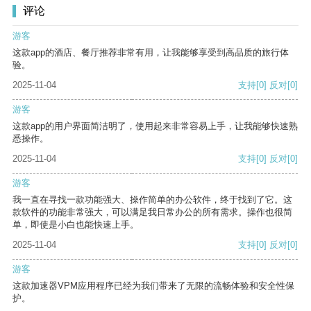
评论
游客
这款app的酒店、餐厅推荐非常有用，让我能够享受到高品质的旅行体
验。
2025-11-04
支持
[0]
反对
[0]
游客
这款app的用户界面简洁明了，使用起来非常容易上手，让我能够快速熟
悉操作。
2025-11-04
支持
[0]
反对
[0]
游客
我一直在寻找一款功能强大、操作简单的办公软件，终于找到了它。这
款软件的功能非常强大，可以满足我日常办公的所有需求。操作也很简
单，即使是小白也能快速上手。
2025-11-04
支持
[0]
反对
[0]
游客
这款加速器VPM应用程序已经为我们带来了无限的流畅体验和安全性保
护。