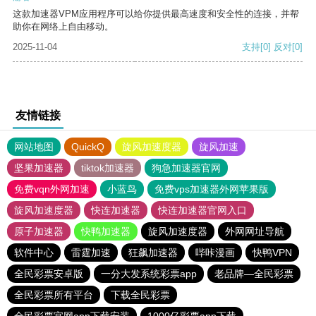
这款加速器VPM应用程序可以给你提供最高速度和安全性的连接，并帮
助你在网络上自由移动。
2025-11-04
支持
[0]
反对
[0]
友情链接
网站地图
QuickQ
旋风加速度器
旋风加速
坚果加速器
tiktok加速器
狗急加速器官网
免费vqn外网加速
小蓝鸟
免费vps加速器外网苹果版
旋风加速度器
快连加速器
快连加速器官网入口
原子加速器
快鸭加速器
旋风加速度器
外网网址导航
软件中心
雷霆加速
狂飙加速器
哔咔漫画
快鸭VPN
全民彩票安卓版
一分大发系统彩票app
老品牌—全民彩票
全民彩票所有平台
下载全民彩票