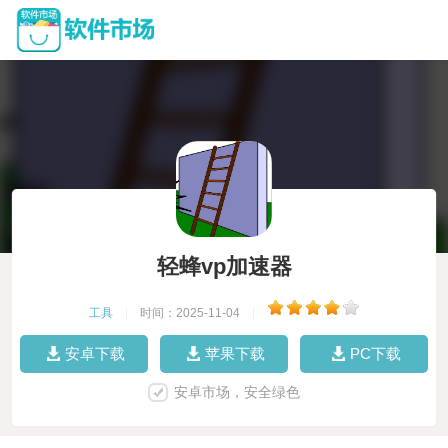
轻蜂vp加速器
工具
|
时间：2025-11-04
|
安卓下载
苹果下载
PC下载
安卓市场，安全绿色