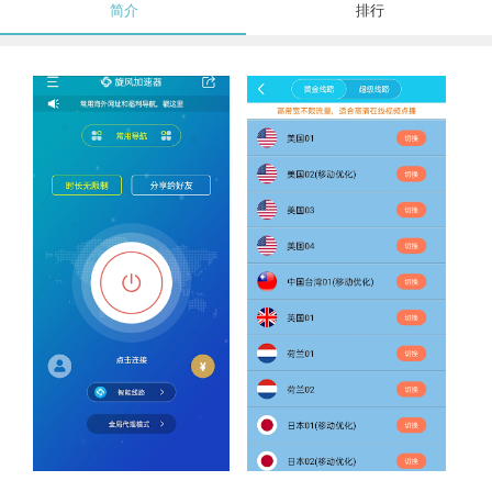
简介
排行