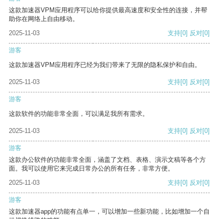
这款加速器VPM应用程序可以给你提供最高速度和安全性的连接，并帮
助你在网络上自由移动。
2025-11-03
支持
[0]
反对
[0]
游客
这款加速器VPM应用程序已经为我们带来了无限的隐私保护和自由。
2025-11-03
支持
[0]
反对
[0]
游客
这款软件的功能非常全面，可以满足我所有需求。
2025-11-03
支持
[0]
反对
[0]
游客
这款办公软件的功能非常全面，涵盖了文档、表格、演示文稿等各个方
面。我可以使用它来完成日常办公的所有任务，非常方便。
2025-11-03
支持
[0]
反对
[0]
游客
这款加速器app的功能有点单一，可以增加一些新功能，比如增加一个自