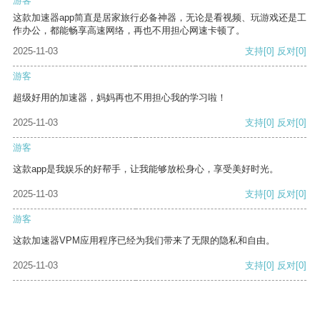
游客
这款加速器app简直是居家旅行必备神器，无论是看视频、玩游戏还是工
作办公，都能畅享高速网络，再也不用担心网速卡顿了。
2025-11-03
支持
[0]
反对
[0]
游客
超级好用的加速器，妈妈再也不用担心我的学习啦！
2025-11-03
支持
[0]
反对
[0]
游客
这款app是我娱乐的好帮手，让我能够放松身心，享受美好时光。
2025-11-03
支持
[0]
反对
[0]
游客
这款加速器VPM应用程序已经为我们带来了无限的隐私和自由。
2025-11-03
支持
[0]
反对
[0]