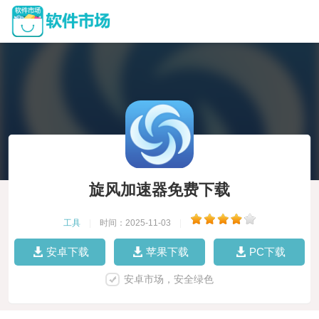
旋风加速器免费下载
工具
|
时间：2025-11-03
|
安卓下载
苹果下载
PC下载
安卓市场，安全绿色