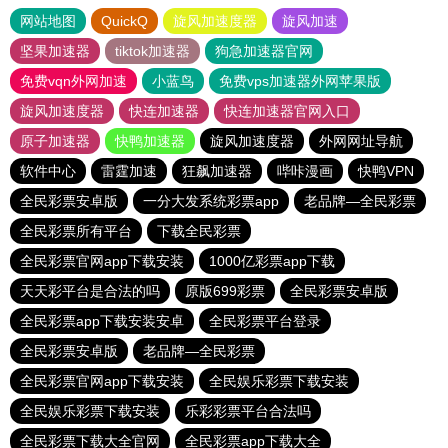
网站地图
QuickQ
旋风加速度器
旋风加速
坚果加速器
tiktok加速器
狗急加速器官网
免费vqn外网加速
小蓝鸟
免费vps加速器外网苹果版
旋风加速度器
快连加速器
快连加速器官网入口
原子加速器
快鸭加速器
旋风加速度器
外网网址导航
软件中心
雷霆加速
狂飙加速器
哔咔漫画
快鸭VPN
全民彩票安卓版
一分大发系统彩票app
老品牌—全民彩票
全民彩票所有平台
下载全民彩票
全民彩票官网app下载安装
1000亿彩票app下载
天天彩平台是合法的吗
原版699彩票
全民彩票安卓版
全民彩票app下载安装安卓
全民彩票平台登录
全民彩票安卓版
老品牌—全民彩票
全民彩票官网app下载安装
全民娱乐彩票下载安装
全民娱乐彩票下载安装
乐彩彩票平台合法吗
全民彩票下载大全官网
全民彩票app下载大全