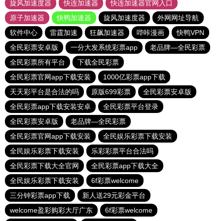
旋风加速度器
快连加速器
快连加速器官网入口
原子加速器
快鸭加速器
旋风加速度器
外网网址导航
软件中心
雷霆加速
狂飙加速器
哔咔漫画
快鸭VPN
全民彩票安卓版
一分大发系统彩票app
老品牌—全民彩票
全民彩票所有平台
下载全民彩票
全民彩票官网app下载安装
1000亿彩票app下载
天天彩平台是合法的吗
原版699彩票
全民彩票安卓版
全民彩票app下载安装安卓
全民彩票平台登录
全民彩票安卓版
老品牌—全民彩票
全民彩票官网app下载安装
全民娱乐彩票下载安装
全民娱乐彩票下载安装
乐彩彩票平台合法吗
全民彩票下载大全官网
全民彩票app下载大全
全民娱乐彩票下载安装
6f彩票welcome
三分钟彩票app下载
新人送29元彩金平台
welcome盈彩购彩大厅广东
6f彩票welcome