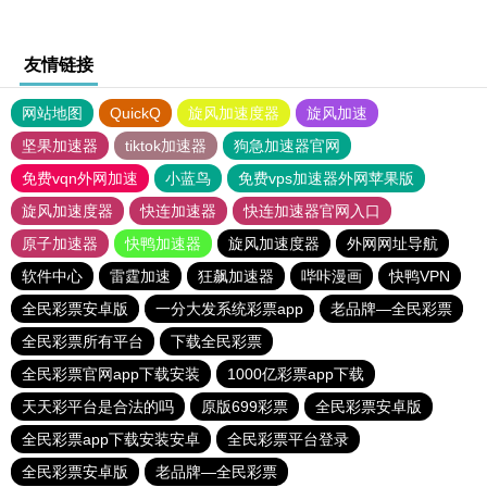
友情链接
网站地图
QuickQ
旋风加速度器
旋风加速
坚果加速器
tiktok加速器
狗急加速器官网
免费vqn外网加速
小蓝鸟
免费vps加速器外网苹果版
旋风加速度器
快连加速器
快连加速器官网入口
原子加速器
快鸭加速器
旋风加速度器
外网网址导航
软件中心
雷霆加速
狂飙加速器
哔咔漫画
快鸭VPN
全民彩票安卓版
一分大发系统彩票app
老品牌—全民彩票
全民彩票所有平台
下载全民彩票
全民彩票官网app下载安装
1000亿彩票app下载
天天彩平台是合法的吗
原版699彩票
全民彩票安卓版
全民彩票app下载安装安卓
全民彩票平台登录
全民彩票安卓版
老品牌—全民彩票