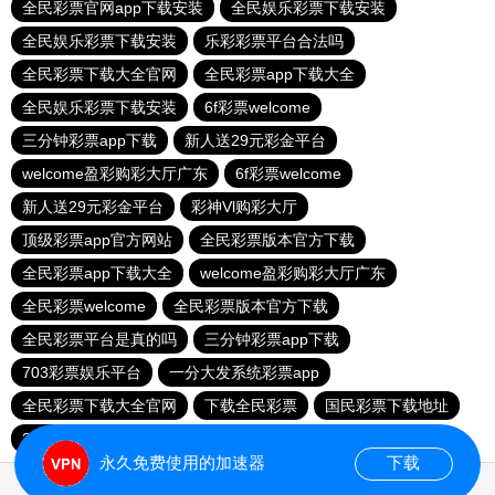
全民彩票官网app下载安装
全民娱乐彩票下载安装
全民娱乐彩票下载安装
乐彩彩票平台合法吗
全民彩票下载大全官网
全民彩票app下载大全
全民娱乐彩票下载安装
6f彩票welcome
三分钟彩票app下载
新人送29元彩金平台
welcome盈彩购彩大厅广东
6f彩票welcome
新人送29元彩金平台
彩神Vl购彩大厅
顶级彩票app官方网站
全民彩票版本官方下载
全民彩票app下载大全
welcome盈彩购彩大厅广东
全民彩票welcome
全民彩票版本官方下载
全民彩票平台是真的吗
三分钟彩票app下载
703彩票娱乐平台
一分大发系统彩票app
全民彩票下载大全官网
下载全民彩票
国民彩票下载地址
353彩票app官方免费下载
永久免费使用的加速器
下载