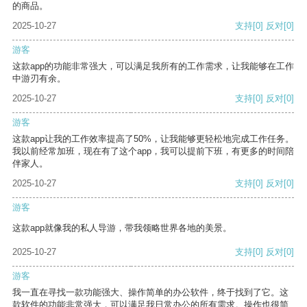
的商品。
2025-10-27
支持
[0]
反对
[0]
游客
这款app的功能非常强大，可以满足我所有的工作需求，让我能够在工作
中游刃有余。
2025-10-27
支持
[0]
反对
[0]
游客
这款app让我的工作效率提高了50%，让我能够更轻松地完成工作任务。
我以前经常加班，现在有了这个app，我可以提前下班，有更多的时间陪
伴家人。
2025-10-27
支持
[0]
反对
[0]
游客
这款app就像我的私人导游，带我领略世界各地的美景。
2025-10-27
支持
[0]
反对
[0]
游客
我一直在寻找一款功能强大、操作简单的办公软件，终于找到了它。这
款软件的功能非常强大，可以满足我日常办公的所有需求。操作也很简