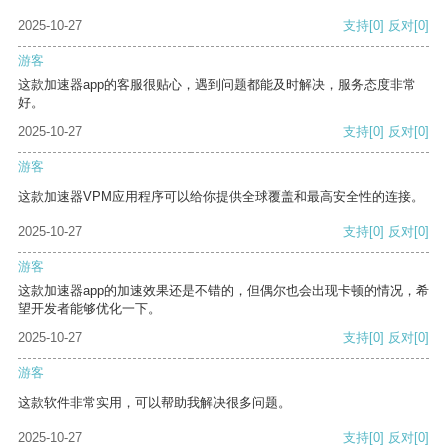
2025-10-27
支持
[0]
反对
[0]
游客
这款加速器app的客服很贴心，遇到问题都能及时解决，服务态度非常
好。
2025-10-27
支持
[0]
反对
[0]
游客
这款加速器VPM应用程序可以给你提供全球覆盖和最高安全性的连接。
2025-10-27
支持
[0]
反对
[0]
游客
这款加速器app的加速效果还是不错的，但偶尔也会出现卡顿的情况，希
望开发者能够优化一下。
2025-10-27
支持
[0]
反对
[0]
游客
这款软件非常实用，可以帮助我解决很多问题。
2025-10-27
支持
[0]
反对
[0]