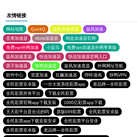
友情链接
网站地图
QuickQ
旋风加速度器
旋风加速
坚果加速器
tiktok加速器
狗急加速器官网
免费vqn外网加速
小蓝鸟
免费vps加速器外网苹果版
旋风加速度器
快连加速器
快连加速器官网入口
原子加速器
快鸭加速器
旋风加速度器
外网网址导航
软件中心
雷霆加速
狂飙加速器
哔咔漫画
快鸭VPN
全民彩票安卓版
一分大发系统彩票app
老品牌—全民彩票
全民彩票所有平台
下载全民彩票
全民彩票官网app下载安装
1000亿彩票app下载
天天彩平台是合法的吗
原版699彩票
全民彩票安卓版
全民彩票app下载安装安卓
全民彩票平台登录
全民彩票安卓版
老品牌—全民彩票