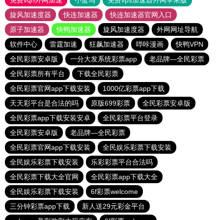
免费vqn外网加速
小蓝鸟
免费vps加速器外网苹果版
旋风加速度器
快连加速器
快连加速器官网入口
原子加速器
快鸭加速器
旋风加速度器
外网网址导航
软件中心
雷霆加速
狂飙加速器
哔咔漫画
快鸭VPN
全民彩票安卓版
一分大发系统彩票app
老品牌—全民彩票
全民彩票所有平台
下载全民彩票
全民彩票官网app下载安装
1000亿彩票app下载
天天彩平台是合法的吗
原版699彩票
全民彩票安卓版
全民彩票app下载安装安卓
全民彩票平台登录
全民彩票安卓版
老品牌—全民彩票
全民彩票官网app下载安装
全民娱乐彩票下载安装
全民娱乐彩票下载安装
乐彩彩票平台合法吗
全民彩票下载大全官网
全民彩票app下载大全
全民娱乐彩票下载安装
6f彩票welcome
三分钟彩票app下载
新人送29元彩金平台