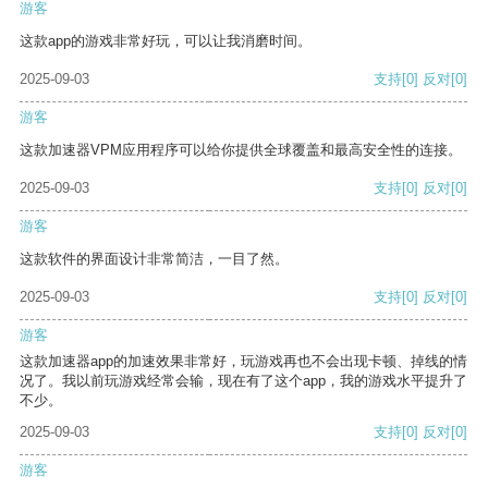
游客
这款app的游戏非常好玩，可以让我消磨时间。
2025-09-03
支持
[0]
反对
[0]
游客
这款加速器VPM应用程序可以给你提供全球覆盖和最高安全性的连接。
2025-09-03
支持
[0]
反对
[0]
游客
这款软件的界面设计非常简洁，一目了然。
2025-09-03
支持
[0]
反对
[0]
游客
这款加速器app的加速效果非常好，玩游戏再也不会出现卡顿、掉线的情
况了。我以前玩游戏经常会输，现在有了这个app，我的游戏水平提升了
不少。
2025-09-03
支持
[0]
反对
[0]
游客