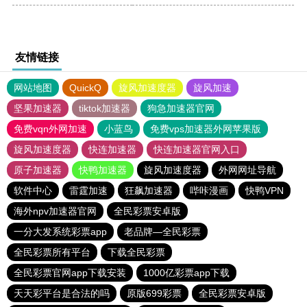
友情链接
网站地图
QuickQ
旋风加速度器
旋风加速
坚果加速器
tiktok加速器
狗急加速器官网
免费vqn外网加速
小蓝鸟
免费vps加速器外网苹果版
旋风加速度器
快连加速器
快连加速器官网入口
原子加速器
快鸭加速器
旋风加速度器
外网网址导航
软件中心
雷霆加速
狂飙加速器
哔咔漫画
快鸭VPN
海外npv加速器官网
全民彩票安卓版
一分大发系统彩票app
老品牌—全民彩票
全民彩票所有平台
下载全民彩票
全民彩票官网app下载安装
1000亿彩票app下载
天天彩平台是合法的吗
原版699彩票
全民彩票安卓版